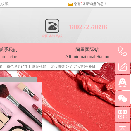
的收藏。
您有
2
条新询盘信息！
18027278898
全国咨询热线
联系我们
阿里国际站
Contact us
Ali International Station
加工
单色眼影代加工
唇泥代加工
定妆粉饼OEM
定妆散粉OEM