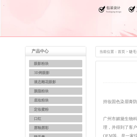
产品中心
当前位置：
首页
>
睫毛
眼影粉块
3D烤眼影
液态雕花眼影
胭脂粉块
底妆粉块
持妆固色染眉膏
定妆蜜粉
口红
广州市媚黛生物科
理，并得到了客户
唇釉唇彩
OEM等。是一家
睫毛膏